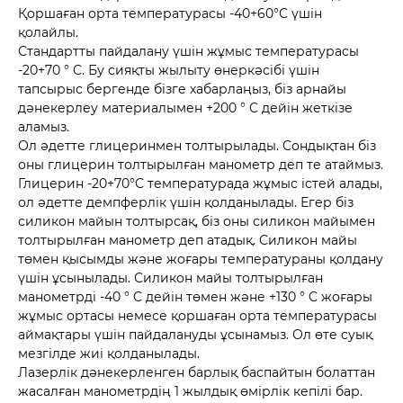
Қоршаған орта температурасы -40+60°С үшін
қолайлы.
Стандартты пайдалану үшін жұмыс температурасы
-20+70 ° C. Бу сияқты жылыту өнеркәсібі үшін
тапсырыс бергенде бізге хабарлаңыз, біз арнайы
дәнекерлеу материалымен +200 ° C дейін жеткізе
аламыз.
Ол әдетте глицеринмен толтырылады. Сондықтан біз
оны глицерин толтырылған манометр деп те атаймыз.
Глицерин -20+70°С температурада жұмыс істей алады,
ол әдетте демпферлік үшін қолданылады. Егер біз
силикон майын толтырсақ, біз оны силикон майымен
толтырылған манометр деп атадық. Силикон майы
төмен қысымды және жоғары температураны қолдану
үшін ұсынылады. Силикон майы толтырылған
манометрді -40 ° C дейін төмен және +130 ° C жоғары
жұмыс ортасы немесе қоршаған орта температурасы
аймақтары үшін пайдалануды ұсынамыз. Ол өте суық
мезгілде жиі қолданылады.
Лазерлік дәнекерленген барлық баспайтын болаттан
жасалған манометрдің 1 жылдық өмірлік кепілі бар.