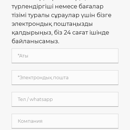
түрлендіргіші немесе бағалар
тізімі туралы сұраулар үшін бізге
электрондық поштаңызды
қалдырыңыз, біз 24 сағат ішінде
байланысамыз.