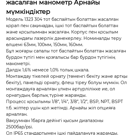
жасалған манометр Арнайы
мүмкіндіктер
Модель 1323 304 тот баспайтын болаттан жасалған
қорап пен сақинадан, ішкі тот баспайтын болаттан
және қосылымнан жасалған. Корпус пен қосылым
арасындағы лазерлік дәнекерлеу. Номиналды теру
өлшемі 63мм, 100мм, 150мм, 160мм.
Бұл жоғары сапалы тот баспайтын болаттан жасалған
бурдон түтігі мен қозғалысы бар бурдон түтігінің
манометрі.
Дәлдік 1,6% немесе 1,0% толық шкала.
Монтаждау тікелей орнату (төменгі бекіту және артқы
бекіту), панельді орнату, флеш тіреу болуы мүмкін. Ол
монтаждауға арналған үлкен әртүрлілікке ие, ол
орнатудың барлық түріне жарамды.
Процесс қосылымы 1/8”, 1/4”, 3/8”, 1/2”, BSP, NPT, BSPT
т.б. жіптер үшін қол жетімді. Арнайы жіп опцияға
арналған.
Вакуумнан 1барға дейінгі қысым диапазоны
2500бар/psi.
Ол IP65 стандартымен ішкі пайдалануға жарамды.