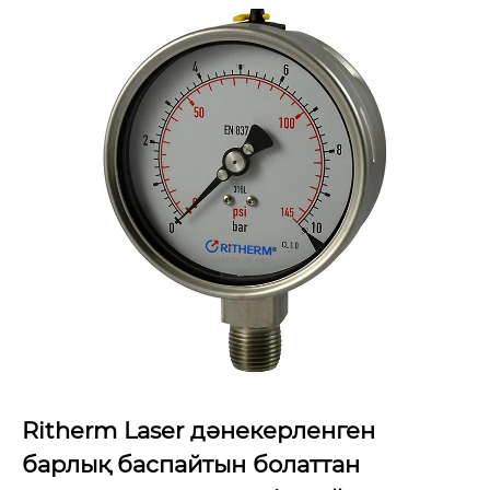
Ritherm Laser дәнекерленген
барлық баспайтын болаттан