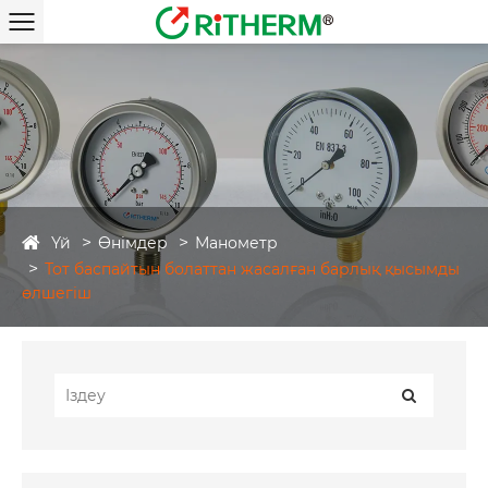
Үй
Өнімдер
Манометр
Тот баспайтын болаттан жасалған барлық қысымды
өлшегіш