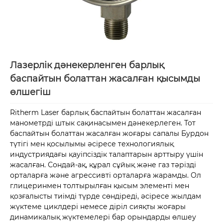
Лазерлік дәнекерленген барлық
баспайтын болаттан жасалған қысымды
өлшегіш
Ritherm Laser барлық баспайтын болаттан жасалған
манометрді штык сақинасымен дәнекерлеген. Тот
баспайтын болаттан жасалған жоғары сапалы Бурдон
түтігі мен қосылымы әсіресе технологиялық
индустриядағы қауіпсіздік талаптарын арттыру үшін
жасалған. Сондай-ақ, құрал сұйық және газ тәрізді
орталарға және агрессивті орталарға жарамды. Ол
глицеринмен толтырылған қысым элементі мен
қозғалысты тиімді түрде сөндіреді, әсіресе жылдам
жүктеме циклдері немесе діріл сияқты жоғары
динамикалық жүктемелері бар орындарды өлшеу