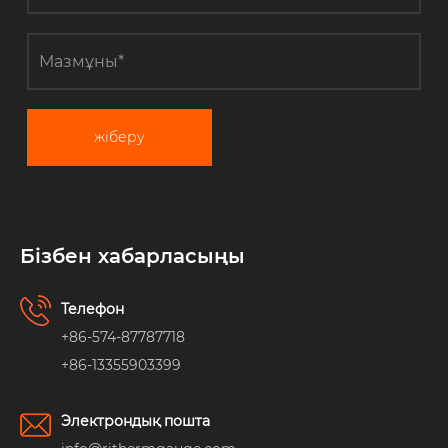
жіберу
Бізбен хабарласыңы
Телефон
+86-574-87787718
+86-13355903399
Электрондық пошта