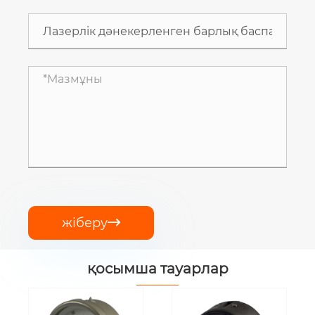
жіберу

қосымша тауарлар