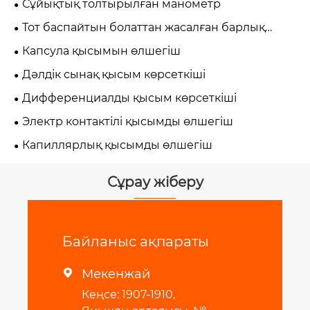
Сұйықтық толтырылған манометр
Тот баспайтын болаттан жасалған барлық
қысымды өлшегіш
Капсула қысымын өлшегіш
Дәлдік сынақ қысым көрсеткіші
Дифференциалды қысым көрсеткіші
Электр контактілі қысымды өлшегіш
Капиллярлық қысымды өлшегіш
Сұрау жіберу
Байланыс ақпараты
Мекенжай

Кеңсе: 1907-1910,