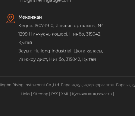
info@rithermgauge.com
Мекенжай
Кеңсе: 1907-1910, Яньшян орталығы, №
1299 Нинчуань көшесі, Нинбо, 315042,
Қытай
Зауыт: Huilong Industrial, Цюга қаласы,
Инчжоу дист, Нинбо, 315042, Қытай
Ningbo Rising Instrument Co.,Ltd. Барлық құқықтар қорғалған. Барлық қ
Links
|
Sitemap
|
RSS
|
XML
|
Құпиялылық саясаты
|