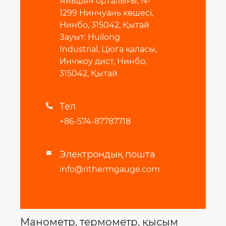
Яньшян орталығы, №
1299 Нинчуань көшесі,
Нинбо, 315042, Қытай
Зауыт: Huilong
Industrial, Цюга қаласы,
Инчжоу дист, Нинбо,
315042, Қытай
Тел

+86-574-87787718
Электрондық пошта

info@rithermgauge.com
Манометр, термометр, қысым