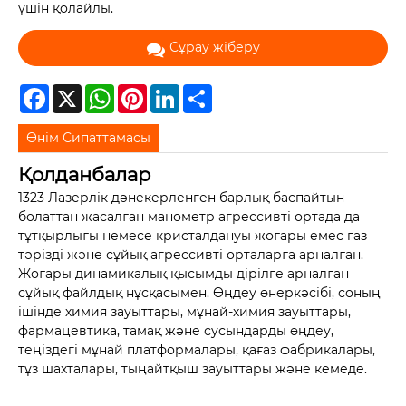
үшін қолайлы.
Сұрау жіберу
Facebook
X
WhatsApp
Pinterest
LinkedIn
Share
Өнім Сипаттамасы
Қолданбалар
1323 Лазерлік дәнекерленген барлық баспайтын
болаттан жасалған манометр агрессивті ортада да
тұтқырлығы немесе кристалдануы жоғары емес газ
тәрізді және сұйық агрессивті орталарға арналған.
Жоғары динамикалық қысымды дірілге арналған
сұйық файлдық нұсқасымен. Өңдеу өнеркәсібі, соның
ішінде химия зауыттары, мұнай-химия зауыттары,
фармацевтика, тамақ және сусындарды өңдеу,
теңіздегі мұнай платформалары, қағаз фабрикалары,
тұз шахталары, тыңайтқыш зауыттары және кемеде.