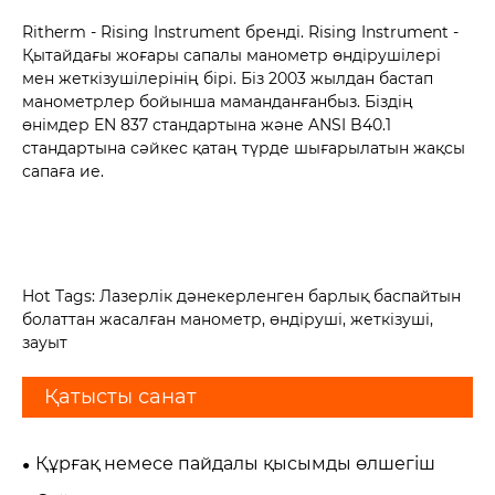
Ritherm - Rising Instrument бренді. Rising Instrument -
Қытайдағы жоғары сапалы манометр өндірушілері
мен жеткізушілерінің бірі. Біз 2003 жылдан бастап
манометрлер бойынша маманданғанбыз. Біздің
өнімдер EN 837 стандартына және ANSI B40.1
стандартына сәйкес қатаң түрде шығарылатын жақсы
сапаға ие.
Hot Tags: Лазерлік дәнекерленген барлық баспайтын
болаттан жасалған манометр, өндіруші, жеткізуші,
зауыт
Қатысты санат
Құрғақ немесе пайдалы қысымды өлшегіш