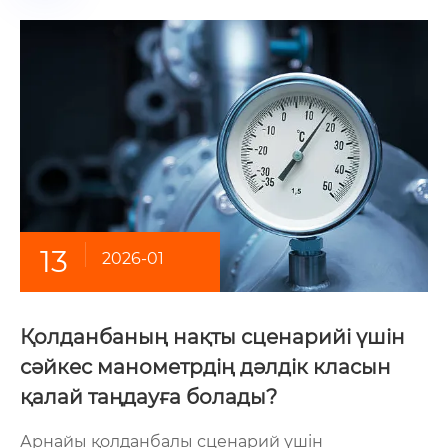
13
2026-01
Қолданбаның нақты сценарийі үшін
сәйкес манометрдің дәлдік класын
қалай таңдауға болады?
Арнайы қолданбалы сценарий үшін