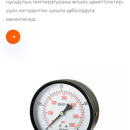
нұсқаулық температураны өлшеу қажеттіліктері
үшін негізделген шешім қабылдауға
көмектеседі.
