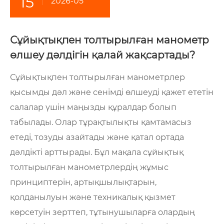
15
2026-05
Сұйықтықпен толтырылған манометр
өлшеу дәлдігін қалай жақсартады?
Сұйықтықпен толтырылған манометрлер
қысымды дәл және сенімді өлшеуді қажет ететін
салалар үшін маңызды құралдар болып
табылады. Олар тұрақтылықты қамтамасыз
етеді, тозуды азайтады және қатал ортада
дәлдікті арттырады. Бұл мақала сұйықтық
толтырылған манометрлердің жұмыс
принциптерін, артықшылықтарын,
қолданылуын және техникалық қызмет
көрсетуін зерттеп, тұтынушыларға олардың