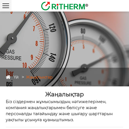
Үй
Жаңалықтар
Жаңалықтар
Біз сіздермен жұмысымыздың нәтижелерімен,
компания жаңалықтарымен бөлісуге және
персоналды тағайындау және шығару шарттарын
уақтылы ұсынуға қуаныштымыз.