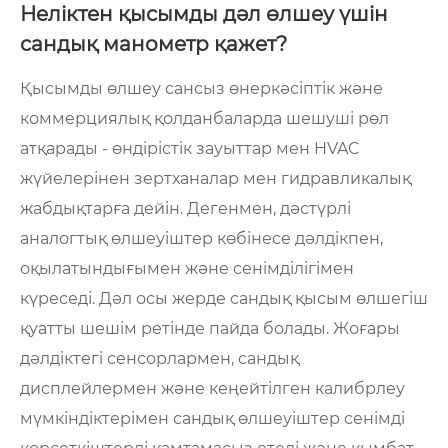
Неліктен қысымды дәл өлшеу үшін
сандық манометр қажет?
Қысымды өлшеу сансыз өнеркәсіптік және
коммерциялық қолданбаларда шешуші рөл
атқарады - өндірістік зауыттар мен HVAC
жүйелерінен зертханалар мен гидравликалық
жабдықтарға дейін. Дегенмен, дәстүрлі
аналогтық өлшеуіштер көбінесе дәлдікпен,
оқылатындығымен және сенімділігімен
күреседі. Дәл осы жерде сандық қысым өлшегіш
қуатты шешім ретінде пайда болады. Жоғары
дәлдіктегі сенсорлармен, сандық
дисплейлермен және кеңейтілген калибрлеу
мүмкіндіктерімен сандық өлшеуіштер сенімді