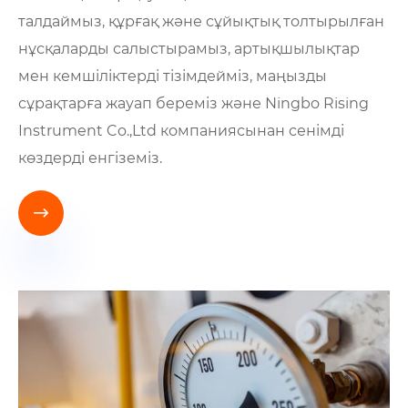
талдаймыз, құрғақ және сұйықтық толтырылған
нұсқаларды салыстырамыз, артықшылықтар
мен кемшіліктерді тізімдейміз, маңызды
сұрақтарға жауап береміз және Ningbo Rising
Instrument Co.,Ltd компаниясынан сенімді
көздерді енгіземіз.
