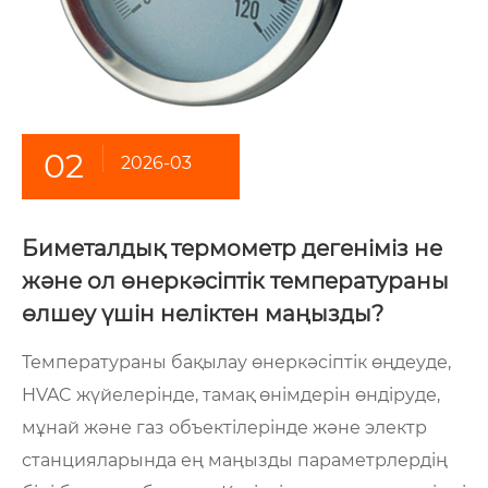
02
2026-03
Биметалдық термометр дегеніміз не
және ол өнеркәсіптік температураны
өлшеу үшін неліктен маңызды?
Температураны бақылау өнеркәсіптік өңдеуде,
HVAC жүйелерінде, тамақ өнімдерін өндіруде,
мұнай және газ объектілерінде және электр
станцияларында ең маңызды параметрлердің