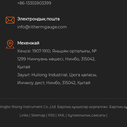
+86-13355903399
Электрондық пошта
info@rithermgauge.com
Мекенжай
Кеңсе: 1907-1910, Яньшян орталығы, №
1299 Нинчуань көшесі, Нинбо, 315042,
Қытай
Зауыт: Huilong Industrial, Цюга қаласы,
Инчжоу дист, Нинбо, 315042, Қытай
Ningbo Rising Instrument Co.,Ltd. Барлық құқықтар қорғалған. Барлық қ
Links
|
Sitemap
|
RSS
|
XML
|
Құпиялылық саясаты
|