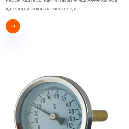
көрсеткіштерді қамтамасыз етеді және қымбат
қателерді жоюға көмектеседі.
