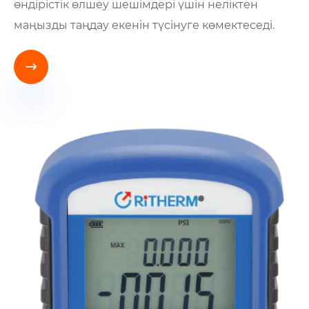
өндірістік өлшеу шешімдері үшін неліктен
маңызды таңдау екенін түсінуге көмектеседі.
