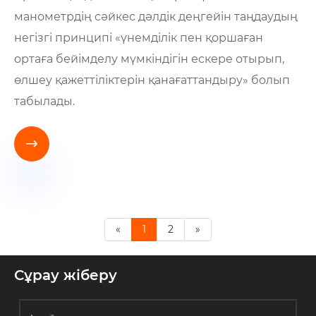
манометрдің сәйкес дәлдік деңгейін таңдаудың
негізгі принципі «үнемділік пен қоршаған
ортаға бейімделу мүмкіндігін ескере отырып,
өлшеу қажеттіліктерін қанағаттандыру» болып
табылады.

«
1
2
»
Сұрау жіберу