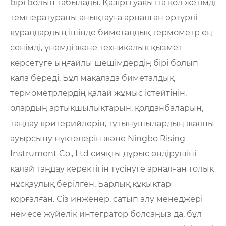
бірі болып табылады. Қазіргі уақытта қол жетімді
температураны анықтауға арналған әртүрлі
құралдардың ішінде биметалдық термометр ең
сенімді, үнемді және техникалық қызмет
көрсетуге ыңғайлы шешімдердің бірі болып
қала береді. Бұл мақалада биметалдық
термометрлердің қалай жұмыс істейтінін,
олардың артықшылықтарын, қолданбаларын,
таңдау критерийлерін, тұтынушылардың жалпы
ауырсыну нүктелерін және Ningbo Rising
Instrument Co., Ltd сияқты дұрыс өндірушіні
қалай таңдау керектігін түсінуге арналған толық
нұсқаулық берілген. Барлық құқықтар
қорғалған. Сіз инженер, сатып алу менеджері
немесе жүйелік интегратор болсаңыз да, бұл