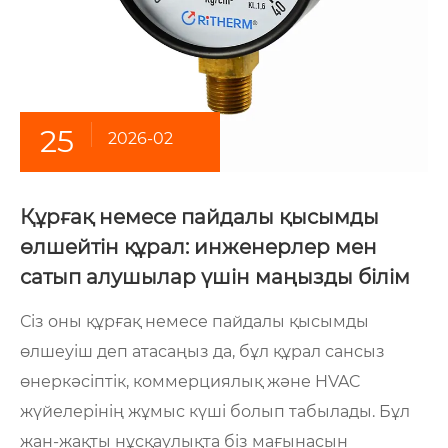
25
2026-02
Құрғақ немесе пайдалы қысымды
өлшейтін құрал: инженерлер мен
сатып алушылар үшін маңызды білім
Сіз оны құрғақ немесе пайдалы қысымды
өлшеуіш деп атасаңыз да, бұл құрал сансыз
өнеркәсіптік, коммерциялық және HVAC
жүйелерінің жұмыс күші болып табылады. Бұл
жан-жақты нұсқаулықта біз мағынасын