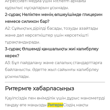
Агрессивті медиа үшін Ritherm арнайы
құрылыс нұсқаларын ұсынады.
2-сұрақ: Неліктен менің өлшеуішімде глицерин
немесе силикон бар?
A2: Сұйықтық дірілді басады, тозуды азайтады
және дәл көрсеткіштер үшін көрсеткішті
тұрақтандырады.
3-сұрақ: Өлшемді қаншалықты жиі калибрлеу
керек?
A3: Бұл пайдалану және салалық стандарттарға
байланысты. Әдетте жыл сайынғы калибрлеу
ұсынылады.
Ритермге хабарласыңыз
Қауіпсіздік пен өнімділік үшін дұрыс манометрді
таңдау өте маңызды.
Ритерм
Сіздің нақты