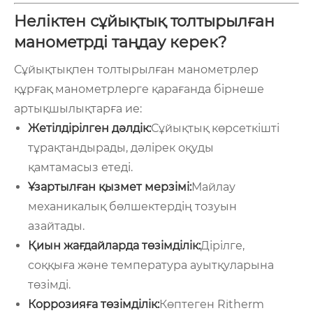
Неліктен сұйықтық толтырылған
манометрді таңдау керек?
Сұйықтықпен толтырылған манометрлер
құрғақ манометрлерге қарағанда бірнеше
артықшылықтарға ие:
Жетілдірілген дәлдік:
Сұйықтық көрсеткішті
тұрақтандырады, дәлірек оқуды
қамтамасыз етеді.
Ұзартылған қызмет мерзімі:
Майлау
механикалық бөлшектердің тозуын
азайтады.
Қиын жағдайларда төзімділік:
Дірілге,
соққыға және температура ауытқуларына
төзімді.
Коррозияға төзімділік:
Көптеген Ritherm