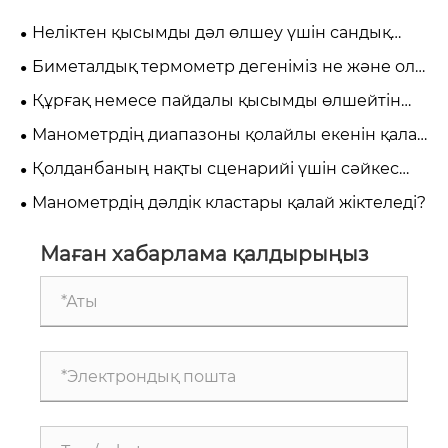
Неліктен қысымды дәл өлшеу үшін сандық
манометр қажет?
Биметалдық термометр дегеніміз не және ол
өнеркәсіптік температураны өлшеу үшін
Құрғақ немесе пайдалы қысымды өлшейтін
неліктен маңызды?
құрал: инженерлер мен сатып алушылар үшін
Манометрдің диапазоны қолайлы екенін қалай
маңызды білім
анықтауға болады?
Қолданбаның нақты сценарийі үшін сәйкес
манометрдің дәлдік класын қалай таңдауға
Манометрдің дәлдік кластары қалай жіктеледі?
болады?
Маған хабарлама қалдырыңыз