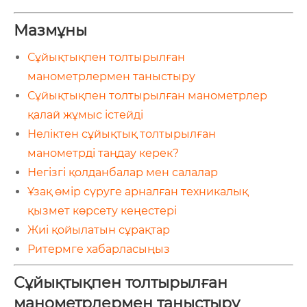
Мазмұны
Сұйықтықпен толтырылған
манометрлермен таныстыру
Сұйықтықпен толтырылған манометрлер
қалай жұмыс істейді
Неліктен сұйықтық толтырылған
манометрді таңдау керек?
Негізгі қолданбалар мен салалар
Ұзақ өмір сүруге арналған техникалық
қызмет көрсету кеңестері
Жиі қойылатын сұрақтар
Ритермге хабарласыңыз
Сұйықтықпен толтырылған
манометрлермен таныстыру