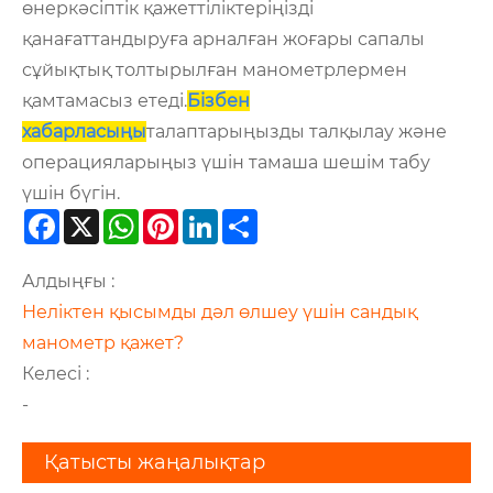
өнеркәсіптік қажеттіліктеріңізді
қанағаттандыруға арналған жоғары сапалы
сұйықтық толтырылған манометрлермен
қамтамасыз етеді.
Бізбен
хабарласыңы
талаптарыңызды талқылау және
операцияларыңыз үшін тамаша шешім табу
үшін бүгін.
Facebook
X
WhatsApp
Pinterest
LinkedIn
Share
Алдыңғы :
Неліктен қысымды дәл өлшеу үшін сандық
манометр қажет?
Келесі :
-
Қатысты жаңалықтар