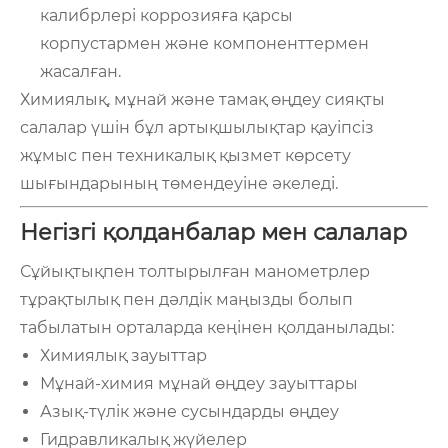
калибрлері коррозияға қарсы
корпустармен және компоненттермен
жасалған.
Химиялық, мұнай және тамақ өңдеу сияқты
салалар үшін бұл артықшылықтар қауіпсіз
жұмыс пен техникалық қызмет көрсету
шығындарының төмендеуіне әкеледі.
Негізгі қолданбалар мен салалар
Сұйықтықпен толтырылған манометрлер
тұрақтылық пен дәлдік маңызды болып
табылатын орталарда кеңінен қолданылады:
Химиялық зауыттар
Мұнай-химия мұнай өңдеу зауыттары
Азық-түлік және сусындарды өңдеу
Гидравликалық жүйелер