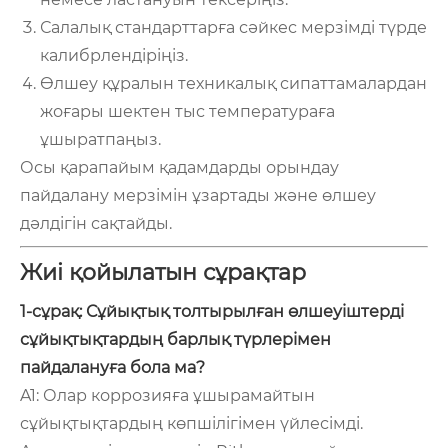
Салалық стандарттарға сәйкес мерзімді түрде
калибрлендіріңіз.
Өлшеу құралын техникалық сипаттамалардан
жоғары шектен тыс температураға
ұшыратпаңыз.
Осы қарапайым қадамдарды орындау
пайдалану мерзімін ұзартады және өлшеу
дәлдігін сақтайды.
Жиі қойылатын сұрақтар
1-сұрақ: Сұйықтық толтырылған өлшеуіштерді
сұйықтықтардың барлық түрлерімен
пайдалануға бола ма?
A1: Олар коррозияға ұшырамайтын
сұйықтықтардың көпшілігімен үйлесімді.