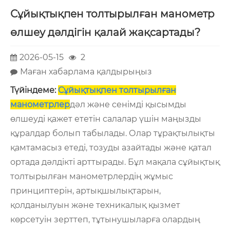
Сұйықтықпен толтырылған манометр
өлшеу дәлдігін қалай жақсартады?
2026-05-15
2
Маған хабарлама қалдырыңыз
Түйіндеме:
Сұйықтықпен толтырылған
манометрлер
дәл және сенімді қысымды
өлшеуді қажет ететін салалар үшін маңызды
құралдар болып табылады. Олар тұрақтылықты
қамтамасыз етеді, тозуды азайтады және қатал
ортада дәлдікті арттырады. Бұл мақала сұйықтық
толтырылған манометрлердің жұмыс
принциптерін, артықшылықтарын,
қолданылуын және техникалық қызмет
көрсетуін зерттеп, тұтынушыларға олардың