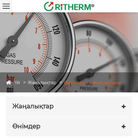
Үй
Жаңалықтар
Өнеркәсіп жаңалықтары
Жаңалықтар
Өнімдер