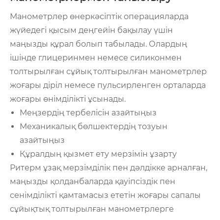
Манометрлер өнеркәсіптік операцияларда
жүйедегі қысым деңгейін бақылау үшін
маңызды құрал болып табылады. Олардың
ішінде глицеринмен немесе силиконмен
толтырылған сұйық толтырылған манометрлер
жоғары діріл немесе пульсирленген орталарда
жоғары өнімділікті ұсынады.
Меңзердің тербелісін азайтыңыз
Механикалық бөлшектердің тозуын
азайтыңыз
Құралдың қызмет ету мерзімін ұзарту
Ритерм ұзақ мерзімділік пен дәлдікке арналған,
маңызды қолданбаларда қауіпсіздік пен
сенімділікті қамтамасыз ететін жоғары сапалы
сұйықтық толтырылған манометрлерге