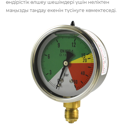
өндірістік өлшеу шешімдері үшін неліктен
маңызды таңдау екенін түсінуге көмектеседі.