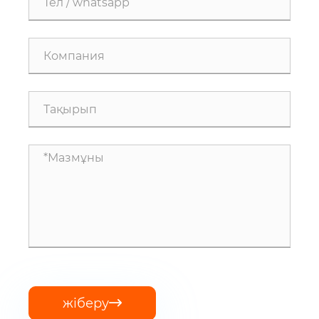
жіберу
