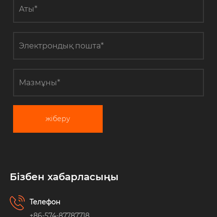
білім
жіберу
Бізбен хабарласыңы
Телефон
+86-574-87787718