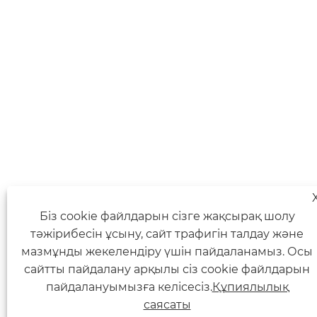
Біз cookie файлдарын сізге жақсырақ шолу
тәжірибесін ұсыну, сайт трафигін талдау және
мазмұнды жекелендіру үшін пайдаланамыз. Осы
сайтты пайдалану арқылы сіз cookie файлдарын
пайдалануымызға келісесіз.
Құпиялылық
саясаты