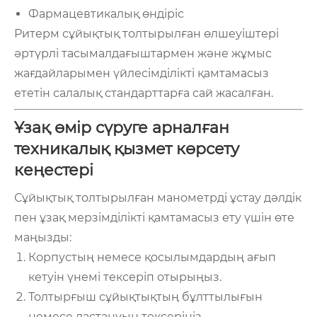
Фармацевтикалық өндіріс
Ритерм сұйықтық толтырылған өлшеуіштері
әртүрлі тасымалдағыштармен және жұмыс
жағдайларымен үйлесімділікті қамтамасыз
ететін салалық стандарттарға сай жасалған.
Ұзақ өмір сүруге арналған
техникалық қызмет көрсету
кеңестері
Сұйықтық толтырылған манометрді ұстау дәлдік
пен ұзақ мерзімділікті қамтамасыз ету үшін өте
маңызды:
Корпустың немесе қосылымдардың ағып
кетуін үнемі тексеріп отырыңыз.
Толтырғыш сұйықтықтың бұлттылығын
немесе ластануын тексеріңіз.