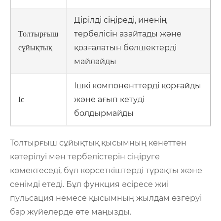
Дірілді сіңіреді, иненің
тербелісін азайтады және
Толтырғыш
қозғалатын бөлшектерді
сұйықтық
майлайды
Ішкі компоненттерді қорғайды
және ағып кетуді
Іс
болдырмайды
Толтырғыш сұйықтық қысымның кенеттен
көтерілуі мен тербелістерін сіңіруге
көмектеседі, бұл көрсеткіштерді тұрақты және
сенімді етеді. Бұл функция әсіресе жиі
пульсация немесе қысымның жылдам өзгеруі
бар жүйелерде өте маңызды.