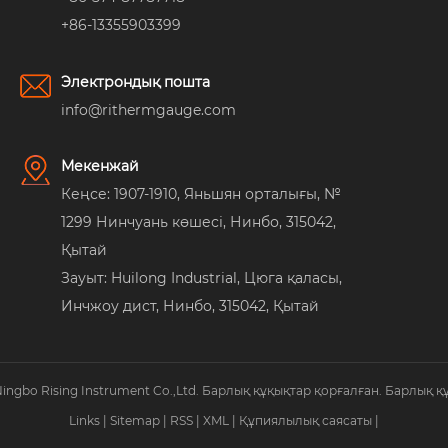
+86-13355903399
Электрондық пошта
info@rithermgauge.com
Мекенжай
Кеңсе: 1907-1910, Яньшян орталығы, №
1299 Нинчуань көшесі, Нинбо, 315042,
Қытай
Зауыт: Huilong Industrial, Цюга қаласы,
Инчжоу дист, Нинбо, 315042, Қытай
Ningbo Rising Instrument Co.,Ltd. Барлық құқықтар қорғалған. Барлық қ
Links
|
Sitemap
|
RSS
|
XML
|
Құпиялылық саясаты
|