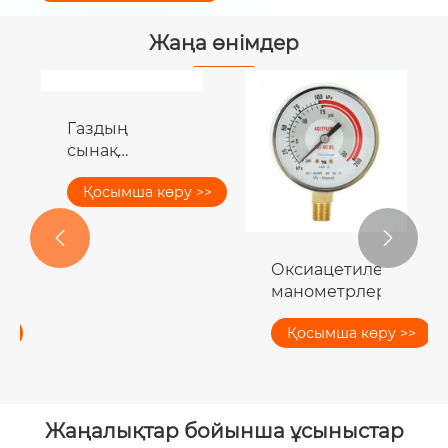
Жаңа өнімдер
Газдың
сынақ
қысымын
Қосымша көру >>
өлшейтін
құрал


Оксиацетиленді
манометрлер
ды
>
Қосымша көру >>
Жаңалықтар бойынша ұсыныстар