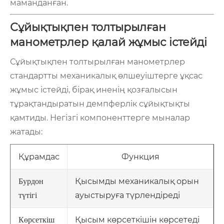
маманданған.
Сұйықтықпен толтырылған
манометрлер қалай жұмыс істейді
Сұйықтықпен толтырылған манометрлер
стандартты механикалық өлшеуіштерге ұқсас
жұмыс істейді, бірақ иненің қозғалысын
тұрақтандыратын демпферлік сұйықтықты
қамтиды. Негізгі компоненттерге мыналар
жатады:
Құрамдас
Функция
Қысымды механикалық орын
Бурдон
ауыстыруға түрлендіреді
түтігі
Қысым көрсеткішін көрсетеді
Көрсеткіш